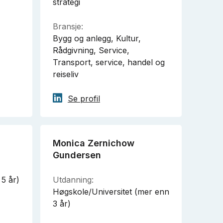
strategi
Bransje:
Bygg og anlegg, Kultur,
Rådgivning, Service,
Transport, service, handel og
reiseliv
Se profil
Monica Zernichow
Gundersen
 5 år)
Utdanning:
Høgskole/Universitet (mer enn
3 år)