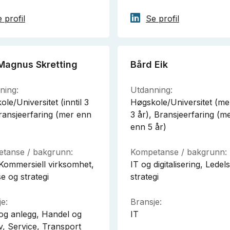
 profil
Se profil
 Magnus Skretting
Bård Eik
ning:
Utdanning:
le/Universitet (inntil 3
Høgskole/Universitet (me
Bransjeerfaring (mer enn
3 år), Bransjeerfaring (m
enn 5 år)
tanse / bakgrunn:
Kompetanse / bakgrunn:
Kommersiell virksomhet,
IT og digitalisering, Ledel
e og strategi
strategi
e:
Bransje:
og anlegg, Handel og
IT
iv, Service, Transport