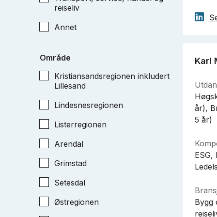
reiseliv
Se
Annet
Område
Karl
Kristiansandsregionen inkludert
Utdan
Lillesand
Høgsko
Lindesnesregionen
år), 
5 år)
Listerregionen
Kompe
Arendal
ESG, 
Grimstad
Ledels
Setesdal
Bransj
Østregionen
Bygg 
reisel