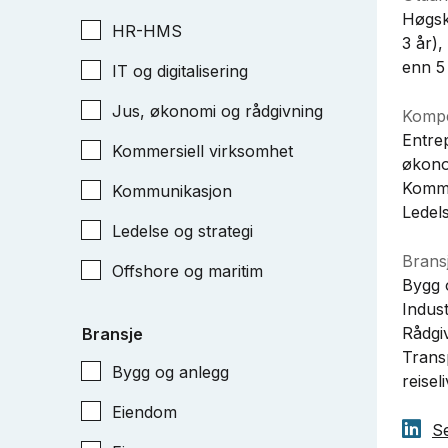
Høgsk
HR-HMS
3 år),
enn 5
IT og digitalisering
Jus, økonomi og rådgivning
Kompe
Entre
Kommersiell virksomhet
økono
Komme
Kommunikasjon
Ledels
Ledelse og strategi
Bransj
Offshore og maritim
Bygg 
Indust
Rådgi
Bransje
Trans
Bygg og anlegg
reisel
Eiendom
Se