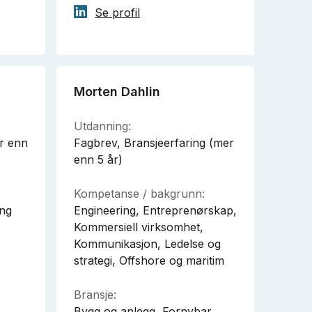
Se profil
Morten Dahlin
Utdanning:
r enn
Fagbrev, Bransjeerfaring (mer
enn 5 år)
Kompetanse / bakgrunn:
ing
Engineering, Entreprenørskap,
Kommersiell virksomhet,
Kommunikasjon, Ledelse og
strategi, Offshore og maritim
Bransje:
Bygg og anlegg, Fornybar