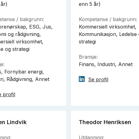
 år)
enn 5 år)
tanse / bakgrunn:
Kompetanse / bakgrunn:
prenørskap, ESG, Jus,
Kommersiell virksomhet,
mi og rådgivning,
Kommunikasjon, Ledelse
rsiell virksomhet,
strategi
e og strategi
Bransje:
e:
Finans, Industri, Annet
s, Fornybar energi,
ri, Rådgivning, Annet
Se profil
 profil
en Lindvik
Theodor Henriksen
ning:
Utdanning: