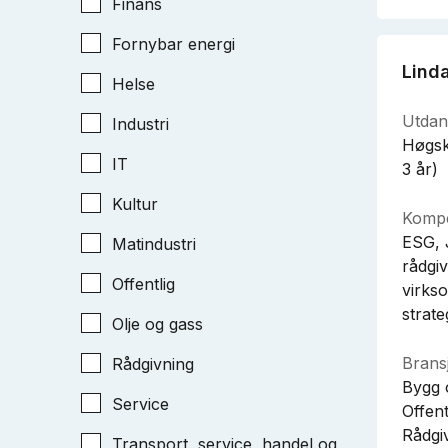
Finans
Fornybar energi
Lind
Helse
Utdan
Industri
Høgsk
IT
3 år)
Kultur
Kompe
ESG, 
Matindustri
rådgi
Offentlig
virks
strate
Olje og gass
Bransj
Rådgivning
Bygg 
Service
Offent
Rådgi
Transport, service, handel og