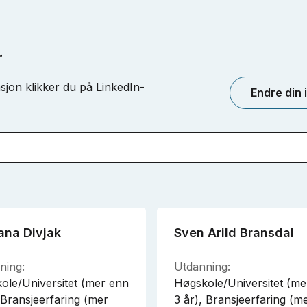
r
sjon klikker du på LinkedIn-
Endre din 
ana Divjak
Sven Arild Bransdal
ning:
Utdanning:
ole/Universitet (mer enn
Høgskole/Universitet (me
 Bransjeerfaring (mer
3 år), Bransjeerfaring (m