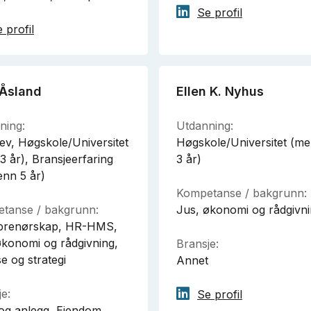
Se profil
 profil
 Åsland
Ellen K. Nyhus
ning:
Utdanning:
ev, Høgskole/Universitet
Høgskole/Universitet (me
l 3 år), Bransjeerfaring
3 år)
enn 5 år)
Kompetanse / bakgrunn:
tanse / bakgrunn:
Jus, økonomi og rådgivn
prenørskap, HR-HMS,
økonomi og rådgivning,
Bransje:
e og strategi
Annet
e:
Se profil
og anlegg, Eiendom,