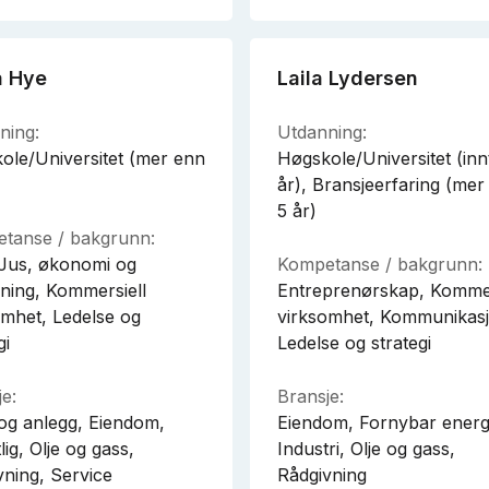
a Hye
Laila Lydersen
ning:
Utdanning:
ole/Universitet (mer enn
Høgskole/Universitet (innt
år), Bransjeerfaring (mer
5 år)
tanse / bakgrunn:
Jus, økonomi og
Kompetanse / bakgrunn:
vning, Kommersiell
Entreprenørskap, Kommer
omhet, Ledelse og
virksomhet, Kommunikasj
gi
Ledelse og strategi
e:
Bransje:
og anlegg, Eiendom,
Eiendom, Fornybar energ
lig, Olje og gass,
Industri, Olje og gass,
vning, Service
Rådgivning