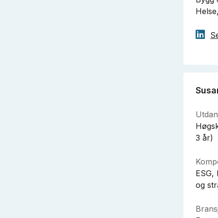
Helse
Se
Susa
Utdan
Høgsk
3 år)
Kompe
ESG, 
og str
Bransj