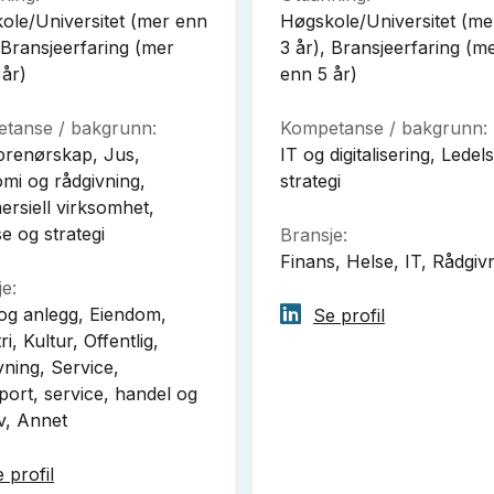
ole/Universitet (mer enn
Høgskole/Universitet (me
 Bransjeerfaring (mer
3 år), Bransjeerfaring (m
 år)
enn 5 år)
tanse / bakgrunn:
Kompetanse / bakgrunn:
prenørskap, Jus,
IT og digitalisering, Ledel
mi og rådgivning,
strategi
rsiell virksomhet,
e og strategi
Bransje:
Finans, Helse, IT, Rådgiv
e:
og anlegg, Eiendom,
Se profil
ri, Kultur, Offentlig,
vning, Service,
port, service, handel og
iv, Annet
 profil