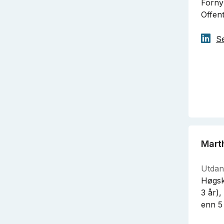
Fornyb
Offent
Se
Mart
Utdan
Høgsk
3 år),
enn 5