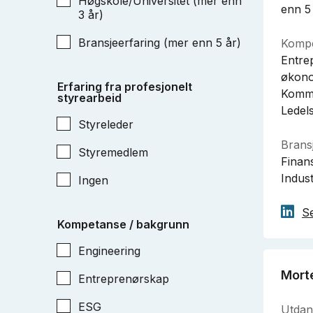
Høgskole/Universitet (mer enn
enn 5
3 år)
Bransjeerfaring (mer enn 5 år)
Kompe
Entre
økono
Erfaring fra profesjonelt
Komme
styrearbeid
Ledels
Styreleder
Bransj
Styremedlem
Finan
Indust
Ingen
Se
Kompetanse / bakgrunn
Engineering
Mort
Entreprenørskap
ESG
Utdan