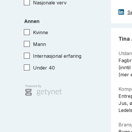
Nasjonale verv
Se
Annen
Kvinne
Tina
Mann
Utdan
Internasjonal erfaring
Fagbr
(innti
Under 40
(mer 
Kompe
Entre
Jus, 
Ledels
Bransj
Bygg 