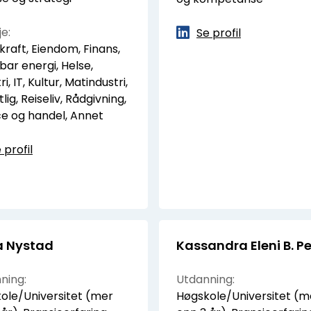
e:
Se profil
raft, Eiendom, Finans,
bar energi, Helse,
ri, IT, Kultur, Matindustri,
lig, Reiseliv, Rådgivning,
ce og handel, Annet
 profil
a Nystad
Kassandra Eleni B. P
ning:
Utdanning:
ole/Universitet (mer
Høgskole/Universitet (m