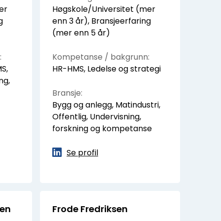
er
Høgskole/Universitet (mer
g
enn 3 år), Bransjeerfaring
(mer enn 5 år)
:
Kompetanse / bakgrunn:
S,
HR-HMS, Ledelse og strategi
ng,
Bransje:
Bygg og anlegg, Matindustri,
Offentlig, Undervisning,
forskning og kompetanse
Se profil
sen
Frode Fredriksen