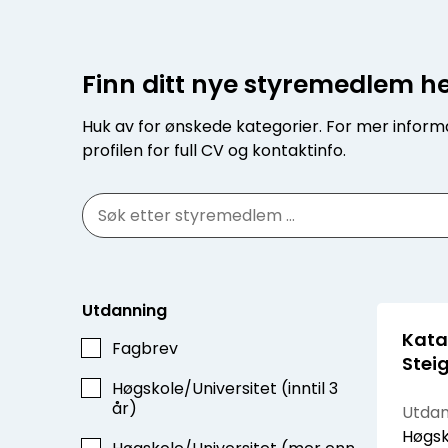
Finn ditt nye styremedlem h
Huk av for ønskede kategorier. For mer informa
profilen for full CV og kontaktinfo.
Utdanning
Kata
Fagbrev
Stei
Høgskole/Universitet (inntil 3
år)
Utdan
Høgsk