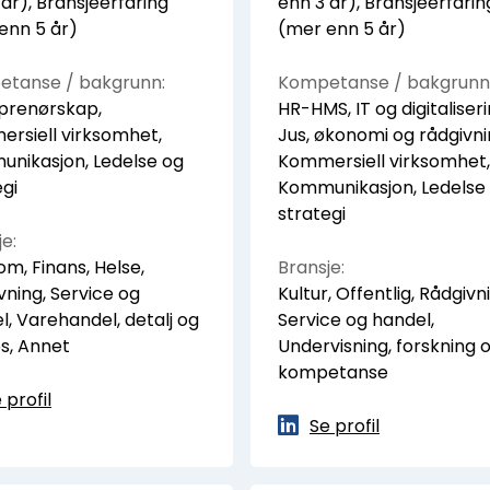
 år), Bransjeerfaring
enn 3 år), Bransjeerfarin
enn 5 år)
(mer enn 5 år)
tanse / bakgrunn:
Kompetanse / bakgrunn
prenørskap,
HR-HMS, IT og digitaliseri
rsiell virksomhet,
Jus, økonomi og rådgivni
nikasjon, Ledelse og
Kommersiell virksomhet,
egi
Kommunikasjon, Ledelse
strategi
e:
om, Finans, Helse,
Bransje:
vning, Service og
Kultur, Offentlig, Rådgivn
l, Varehandel, detalj og
Service og handel,
s, Annet
Undervisning, forskning 
kompetanse
 profil
Se profil