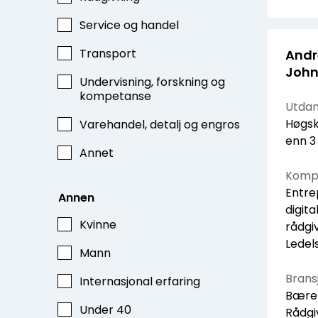
Service og handel
Transport
Andr
John
Undervisning, forskning og
kompetanse
Utdan
Høgsk
Varehandel, detalj og engros
enn 3
Annet
Kompe
Entre
Annen
digita
Kvinne
rådgi
Ledel
Mann
Bransj
Internasjonal erfaring
Bærekr
Under 40
Rådgi