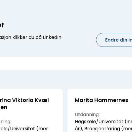
er
sjon klikker du på LinkedIn-
Endre din 
rina Viktoria Kvæl
Marita Hammernes
gen
Utdanning:
ning:
Høgskole/Universitet (inn
ole/Universitet (mer
år), Bransjeerfaring (me