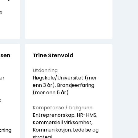
e
nsen
Trine Stenvold
Utdanning:
er
Høgskole/Universitet (mer
enn 3 år), Bransjeerfaring
(mer enn 5 år)
:
Kompetanse / bakgrunn:
Entreprenørskap, HR-HMS,
Kommersiell virksomhet,
Kommunikasjon, Ledelse og
kning
strategi