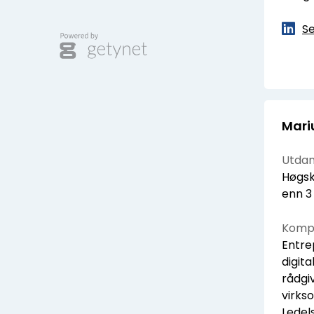
Se
Mari
Utdan
Høgsk
enn 3
Kompe
Entre
digita
rådgi
virks
Ledel