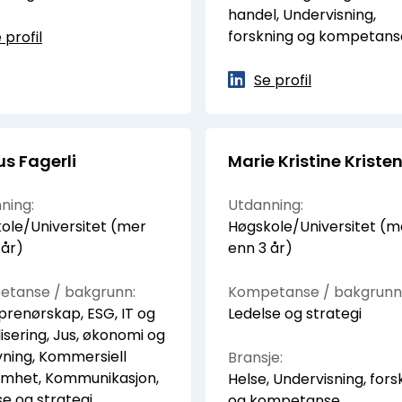
handel, Undervisning,
forskning og kompetans
 profil
Se profil
us Fagerli
Marie Kristine Kriste
ning:
Utdanning:
ole/Universitet (mer
Høgskole/Universitet (m
 år)
enn 3 år)
tanse / bakgrunn:
Kompetanse / bakgrunn
prenørskap, ESG, IT og
Ledelse og strategi
lisering, Jus, økonomi og
vning, Kommersiell
Bransje:
omhet, Kommunikasjon,
Helse, Undervisning, fors
se og strategi
og kompetanse