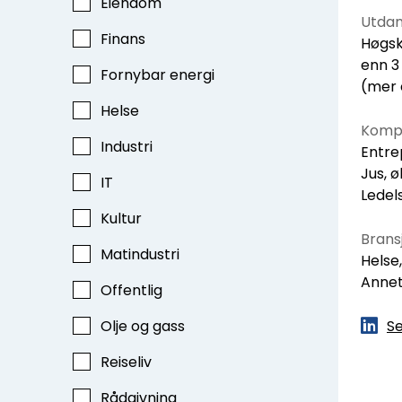
Eiendom
Utdan
Finans
Høgsk
enn 3
Fornybar energi
(mer 
Helse
Kompe
Industri
Entre
Jus, 
IT
Ledel
Kultur
Bransj
Matindustri
Helse,
Anne
Offentlig
Olje og gass
Se
Reiseliv
Rådgivning