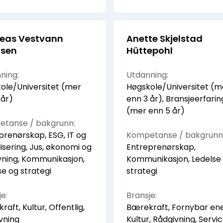
eas Vestvann
Anette Skjelstad
sen
Hüttepohl
ning:
Utdanning:
ole/Universitet (mer
Høgskole/Universitet (m
 år)
enn 3 år), Bransjeerfarin
(mer enn 5 år)
tanse / bakgrunn:
prenørskap, ESG, IT og
Kompetanse / bakgrunn
lisering, Jus, økonomi og
Entreprenørskap,
vning, Kommunikasjon,
Kommunikasjon, Ledelse
se og strategi
strategi
e:
Bransje:
aft, Kultur, Offentlig,
Bærekraft, Fornybar ene
vning
Kultur, Rådgivning, Servi