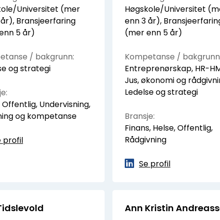
ole/Universitet (mer
Høgskole/Universitet (m
 år), Bransjeerfaring
enn 3 år), Bransjeerfarin
enn 5 år)
(mer enn 5 år)
tanse / bakgrunn:
Kompetanse / bakgrunn
se og strategi
Entreprenørskap, HR-HM
Jus, økonomi og rådgivni
Ledelse og strategi
e:
 Offentlig, Undervisning,
ning og kompetanse
Bransje:
Finans, Helse, Offentlig,
Rådgivning
 profil
Se profil
Tidslevold
Ann Kristin Andreas