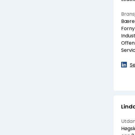
Bransj
Bærek
Forny
Indust
Offent
Servi
Se
Lind
Utdan
Høgsk