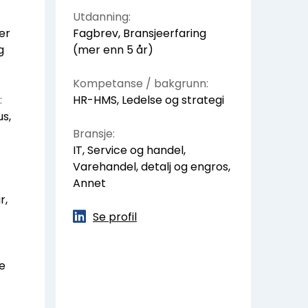
Utdanning:
er
Fagbrev, Bransjeerfaring
g
(mer enn 5 år)
Kompetanse / bakgrunn:
:
HR-HMS, Ledelse og strategi
s,
Bransje:
IT, Service og handel,
Varehandel, detalj og engros,
Annet
r,
Se profil
e