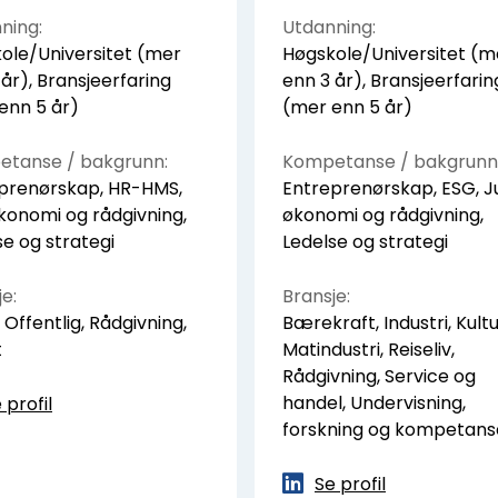
ning:
Utdanning:
ole/Universitet (mer
Høgskole/Universitet (m
 år), Bransjeerfaring
enn 3 år), Bransjeerfarin
enn 5 år)
(mer enn 5 år)
tanse / bakgrunn:
Kompetanse / bakgrunn
prenørskap, HR-HMS,
Entreprenørskap, ESG, Ju
økonomi og rådgivning,
økonomi og rådgivning,
se og strategi
Ledelse og strategi
e:
Bransje:
 Offentlig, Rådgivning,
Bærekraft, Industri, Kultu
t
Matindustri, Reiseliv,
Rådgivning, Service og
handel, Undervisning,
 profil
forskning og kompetans
Se profil