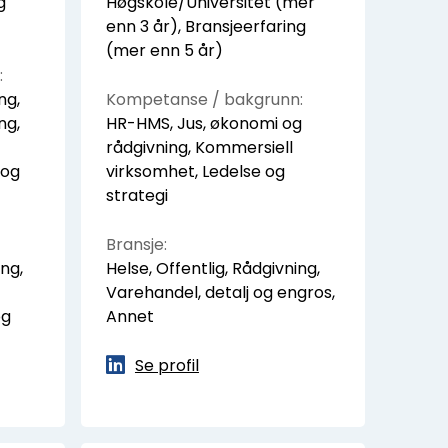
g
Høgskole/Universitet (mer
enn 3 år), Bransjeerfaring
(mer enn 5 år)
:
ng,
Kompetanse / bakgrunn:
ng,
HR-HMS, Jus, økonomi og
rådgivning, Kommersiell
 og
virksomhet, Ledelse og
strategi
Bransje:
ing,
Helse, Offentlig, Rådgivning,
Varehandel, detalj og engros,
og
Annet
Se profil