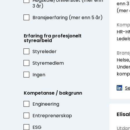
Høgskole/Universitet (mer enn
enn 3
3 år)
(mer 
Bransjeerfaring (mer enn 5 år)
Kompe
HR-HM
Erfaring fra profesjonelt
Ledel
styrearbeid
Styreleder
Bransj
Helse,
Styremedlem
Under
komp
Ingen
Se
Kompetanse / bakgrunn
Engineering
Elis
Entreprenørskap
ESG
Utdan