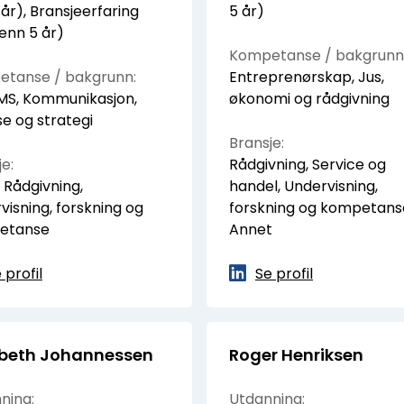
 år), Bransjeerfaring
5 år)
enn 5 år)
Kompetanse / bakgrunn
tanse / bakgrunn:
Entreprenørskap, Jus,
S, Kommunikasjon,
økonomi og rådgivning
se og strategi
Bransje:
e:
Rådgivning, Service og
 Rådgivning,
handel, Undervisning,
visning, forskning og
forskning og kompetans
etanse
Annet
 profil
Se profil
abeth Johannessen
Roger Henriksen
ning:
Utdanning: