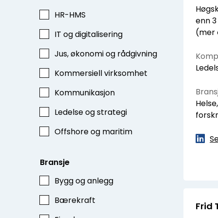
Høgsk
HR-HMS
enn 3
(mer 
IT og digitalisering
Jus, økonomi og rådgivning
Kompe
Ledel
Kommersiell virksomhet
Bransj
Kommunikasjon
Helse,
Ledelse og strategi
forsk
Offshore og maritim
Se
Bransje
Bygg og anlegg
Bærekraft
Frid 