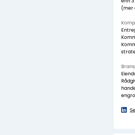
enn 3
(mer 
Kompe
Entre
Komme
Kommu
strat
Bransj
Eiend
Rådgi
hande
engro
Se