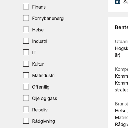
Se
Finans
Fornybar energi
Bente
Helse
Industri
Utdan
Høgsko
IT
år)
Kultur
Kompe
Matindustri
Kommer
Kommu
Offentlig
strate
Olje og gass
Bransj
Reiseliv
Helse, 
Matindu
Rådgivning
Rådgiv