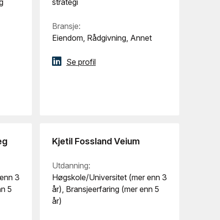
g
strategi
Bransje:
Eiendom, Rådgivning, Annet
Se profil
æg
Kjetil Fossland Veium
Utdanning:
 enn 3
Høgskole/Universitet (mer enn 3
nn 5
år), Bransjeerfaring (mer enn 5
år)