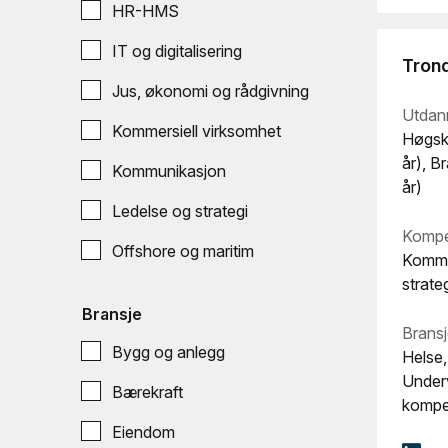
HR-HMS
IT og digitalisering
Trond
Jus, økonomi og rådgivning
Utdan
Kommersiell virksomhet
Høgsko
år), B
Kommunikasjon
år)
Ledelse og strategi
Kompe
Offshore og maritim
Kommu
strate
Bransje
Bransj
Bygg og anlegg
Helse,
Underv
Bærekraft
kompe
Eiendom