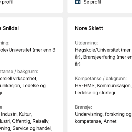
 profil
Se profil
 Snildal
Nore Sklett
ning:
Utdanning:
le/Universitet (mer enn 3
Høgskole/Universitet (mer
år), Bransjeerfaring (mer e
år)
tanse / bakgrunn:
siell virksomhet,
Kompetanse / bakgrunn:
nikasjon, Ledelse og
HR-HMS, Kommunikasjon,
gi
Ledelse og strategi
e:
Bransje:
Industri, Kultur,
Undervisning, forskning og
stri, Offentlig, Reiseliv,
kompetanse, Annet
ning, Service og handel,