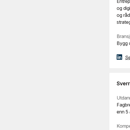
Entre
og dig
og råd
strate
Bransj
Bygg o
Se
Sverr
Utdan
Fagbre
enn 5 
Kompe