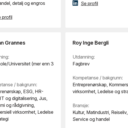
ndel, detalj og engros
Se profil
 profil
nn Grannes
Roy Inge Bergli
ning:
Utdanning:
le/Universitet (mer enn 3
Fagbrev
Kompetanse / bakgrunn:
tanse / bakgrunn:
Entreprenørskap, Kommersi
prenørskap, ESG, HR-
virksomhet, Ledelse og str
T og digitalisering, Jus,
i og rådgivning,
Bransje:
siell virksomhet, Ledelse
Kultur, Matindustri, Reiseliv,
ategi
Service og handel