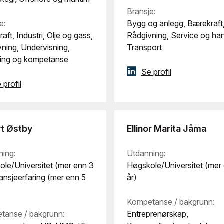
Bransje:
e:
Bygg og anlegg, Bærekraft
aft, Industri, Olje og gass,
Rådgivning, Service og han
ning, Undervisning,
Transport
ning og kompetanse
Se profil
 profil
rt Østby
Ellinor Marita Jåma
ning:
Utdanning:
le/Universitet (mer enn 3
Høgskole/Universitet (mer
ransjeerfaring (mer enn 5
år)
Kompetanse / bakgrunn:
tanse / bakgrunn:
Entreprenørskap,