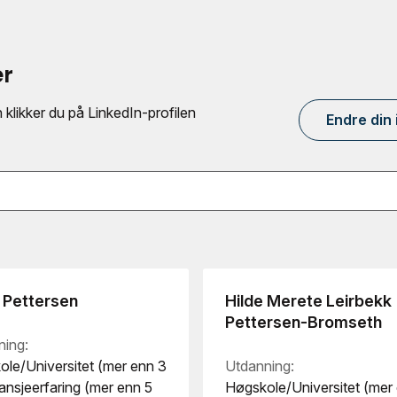
er
klikker du på LinkedIn-profilen
Endre din
 Pettersen
Hilde Merete Leirbekk
Pettersen-Bromseth
ning:
le/Universitet (mer enn 3
Utdanning:
ransjeerfaring (mer enn 5
Høgskole/Universitet (mer