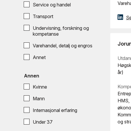
Vareha
Service og handel
Transport
Se
Undervisning, forskning og
kompetanse
Joru
Varehandel, detalj og engros
Annet
Utdan
Høgsko
år)
Annen
Kompe
Kvinne
Entre
Mann
HMS, I
økonom
Internasjonal erfaring
Kommer
og str
Under 37