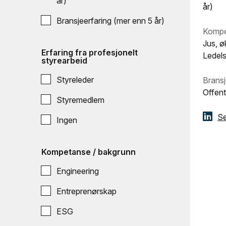
år)
år)
Bransjeerfaring (mer enn 5 år)
Kompe
Jus, ø
Erfaring fra profesjonelt
Ledels
styrearbeid
Styreleder
Bransj
Offent
Styremedlem
Se
Ingen
Kompetanse / bakgrunn
Engineering
Entreprenørskap
ESG