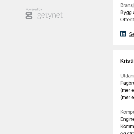
Bransj
Bygg o
Offent
Se
Krist
Utdan
Fagbre
(mer e
(mer e
Kompe
Engine
Kommer
og str