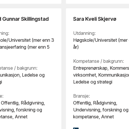
 Gunnar Skillingstad
Sara Kveli Skjervø
ning:
Utdanning:
le/Universitet (mer enn 3
Høgskole/Universitet (mer
ransjeerfaring (mer enn 5
år)
Kompetanse / bakgrunn:
tanse / bakgrunn:
Entreprenørskap, Kommersi
nikasjon, Ledelse og
virksomhet, Kommunikasjo
gi
Ledelse og strategi
e:
Bransje:
 Offentlig, Rådgivning,
Offentlig, Rådgivning,
isning, forskning og
Undervisning, forskning og
tanse, Annet
kompetanse, Annet