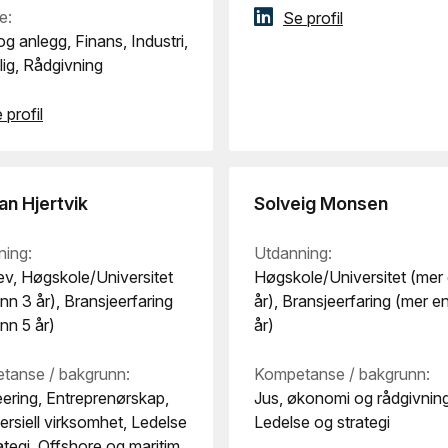
e:
Se profil
g anlegg, Finans, Industri,
lig, Rådgivning
 profil
ian Hjertvik
Solveig Monsen
ning:
Utdanning:
v, Høgskole/Universitet
Høgskole/Universitet (mer
nn 3 år), Bransjeerfaring
år), Bransjeerfaring (mer e
nn 5 år)
år)
tanse / bakgrunn:
Kompetanse / bakgrunn:
ering, Entreprenørskap,
Jus, økonomi og rådgivning
siell virksomhet, Ledelse
Ledelse og strategi
ategi, Offshore og maritim