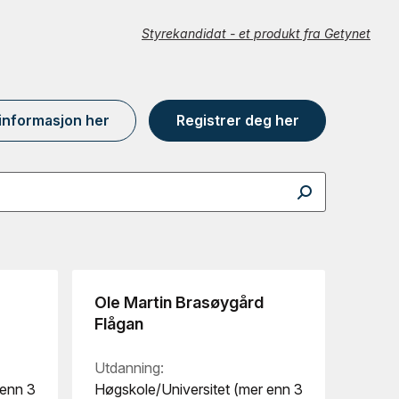
Styrekandidat - et produkt fra Getynet
 informasjon her
Registrer deg her
Ole Martin Brasøygård
Flågan
Utdanning:
 enn 3
Høgskole/Universitet (mer enn 3