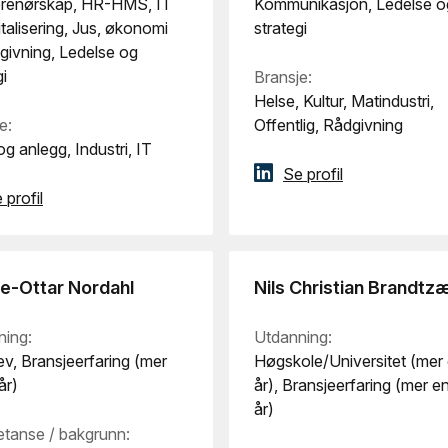
prenørskap, HR-HMS, IT
Kommunikasjon, Ledelse o
italisering, Jus, økonomi
strategi
givning, Ledelse og
gi
Bransje:
Helse, Kultur, Matindustri,
e:
Offentlig, Rådgivning
g anlegg, Industri, IT
Se profil
 profil
e-Ottar Nordahl
Nils Christian Brandtz
ning:
Utdanning:
v, Bransjeerfaring (mer
Høgskole/Universitet (mer
år)
år), Bransjeerfaring (mer e
år)
tanse / bakgrunn: