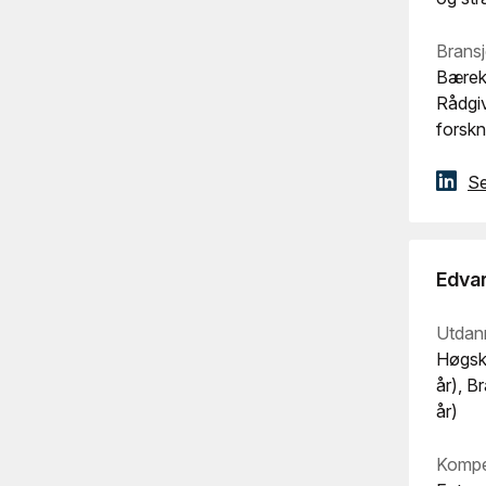
Bransj
Bærekr
Rådgiv
forsk
Se
Edva
Utdan
Høgsko
år), B
år)
Kompe