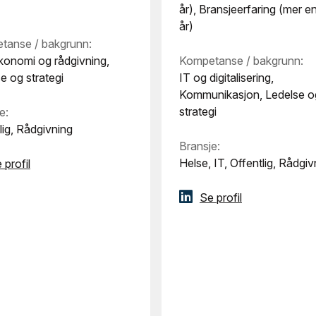
år), Bransjeerfaring (mer e
år)
tanse / bakgrunn:
konomi og rådgivning,
Kompetanse / bakgrunn:
e og strategi
IT og digitalisering,
Kommunikasjon, Ledelse o
strategi
e:
lig, Rådgivning
Bransje:
Helse, IT, Offentlig, Rådgiv
 profil
Se profil